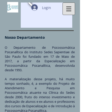
Login
Nosso Departamento
O Departamento de Psicossomática
Psicanalítica do Instituto Sedes Sapientiae de
São Paulo foi fundado em 17 de Maio de
2017, a partir da Especialização em
Psicossomática Psicanalítica, desenvolvida
desde 1993.
A materialização desse projeto, há muito
tempo sonhado, é, a exemplo do Projeto de
Atendimento e Pesquisa em
Psicossomática atuante na Clínica do Sedes
desde 2000, fruto do intenso investimento e
dedicação de alunos e ex-alunos e professores
dos cursos de Especialização e de Introdução à
Psicossomática Psicanalítica.