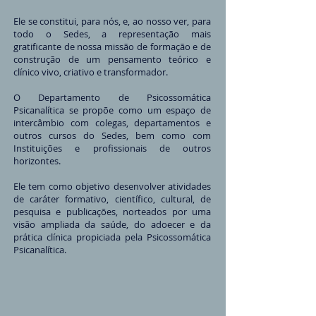
Ele se constitui, para nós, e, ao nosso ver, para
todo o Sedes, a representação mais
gratificante de nossa missão de formação e de
construção de um pensamento teórico e
clínico vivo, criativo e transformador.
O Departamento de Psicossomática
Psicanalítica se propõe como um espaço de
intercâmbio com colegas, departamentos e
outros cursos do Sedes, bem como com
Instituições e profissionais de outros
horizontes.
Ele tem como objetivo desenvolver atividades
de caráter formativo, científico, cultural, de
pesquisa e publicações, norteados por uma
visão ampliada da saúde, do adoecer e da
prática clínica propiciada pela Psicossomática
Psicanalítica.