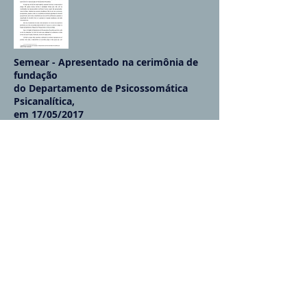
Semear - Apresentado na cerimônia de
fundação
do Departamento de Psicossomática
Psicanalítica,
em 17/05/2017
Saiba mais...